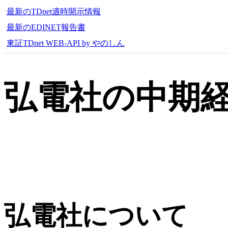
最新のTDnet適時開示情報
最新のEDINET報告書
東証TDnet WEB-API by やのしん
弘電社の中期
弘電社について