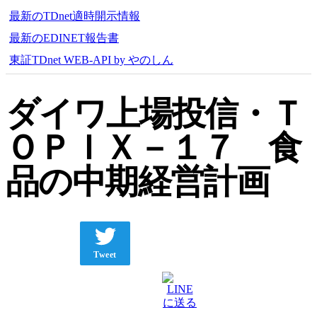
最新のTDnet適時開示情報
最新のEDINET報告書
東証TDnet WEB-API by やのしん
ダイワ上場投信・Ｔ
ＯＰＩＸ－１７ 食
品の中期経営計画
Tweet