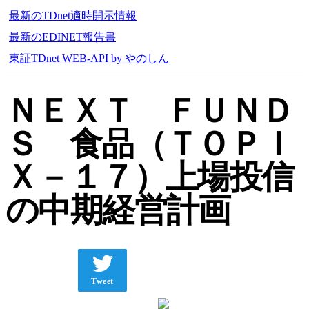
最新のTDnet適時開示情報
最新のEDINET報告書
東証TDnet WEB-API by やのしん
ＮＥＸＴ ＦＵＮＤ
Ｓ 食品（ＴＯＰＩ
Ｘ－１７）上場投信
の中期経営計画
Tweet