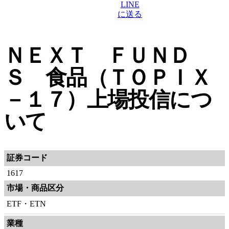
ＮＥＸＴ ＦＵＮＤ
Ｓ 食品（ＴＯＰＩＸ
－１７）上場投信につ
いて
証券コード
1617
市場・商品区分
ETF・ETN
業種