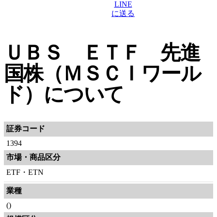
ＵＢＳ ＥＴＦ 先進
国株（ＭＳＣＩワール
ド）について
証券コード
1394
市場・商品区分
ETF・ETN
業種
()