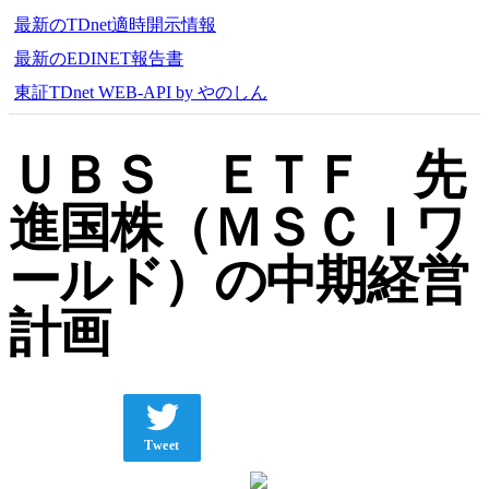
最新のTDnet適時開示情報
最新のEDINET報告書
東証TDnet WEB-API by やのしん
ＵＢＳ ＥＴＦ 先
進国株（ＭＳＣＩワ
ールド）の中期経営
計画
Tweet