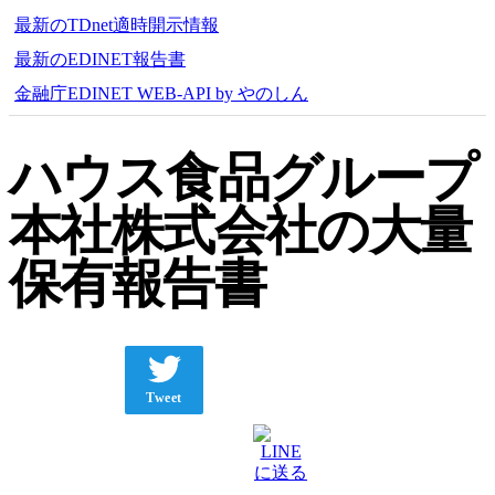
最新のTDnet適時開示情報
最新のEDINET報告書
金融庁EDINET WEB-API by やのしん
ハウス食品グループ
本社株式会社の大量
保有報告書
Tweet