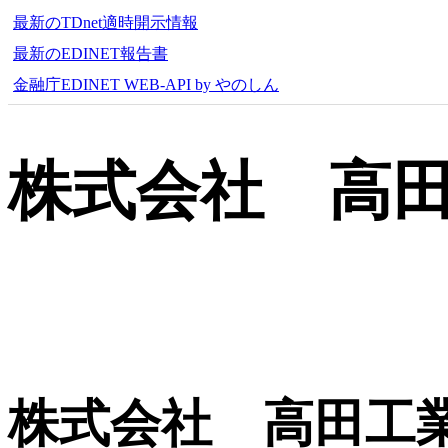
最新のTDnet適時開示情報
最新のEDINET報告書
金融庁EDINET WEB-API by やのしん
株式会社 高
株式会社 高田工