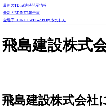
最新のTDnet適時開示情報
最新のEDINET報告書
金融庁EDINET WEB-API by やのしん
飛島建設株式
飛島建設株式会社