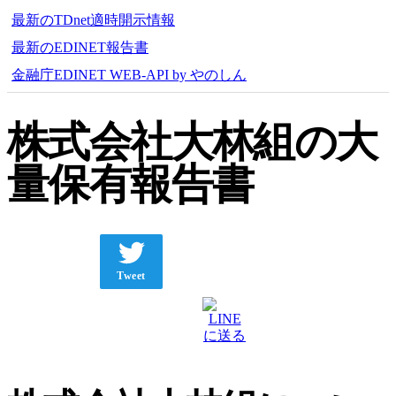
最新のTDnet適時開示情報
最新のEDINET報告書
金融庁EDINET WEB-API by やのしん
株式会社大林組の大
量保有報告書
Tweet